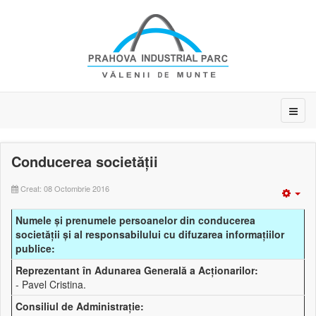
Conducerea societății
Creat: 08 Octombrie 2016
Emp
Numele şi prenumele persoanelor din conducerea
societăţii şi al responsabilului cu difuzarea informaţiilor
publice:
Reprezentant în Adunarea Generală a Acţionarilor:
- Pavel Cristina.
Consiliul de Administraţie: