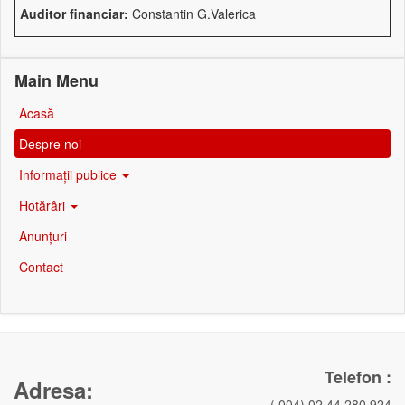
Auditor financiar:
Constantin G.Valerica
Main Menu
Acasă
Despre noi
Informații publice
Hotărâri
Anunțuri
Contact
Telefon :
Adresa:
( 004) 02 44 280.924