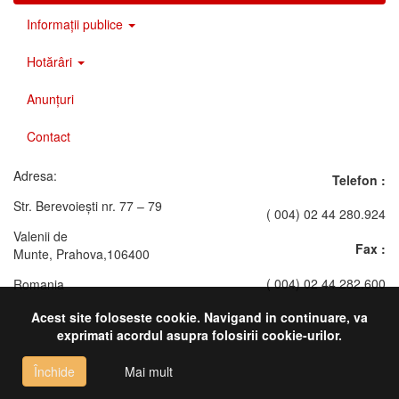
Informații publice
Hotărâri
Anunțuri
Contact
Adresa:
Telefon :
Str. Berevoieşti nr. 77 – 79
( 004) 02 44 280.924
Valenii de
Fax :
Munte, Prahova,106400
( 004) 02 44 282.600
Romania
Acest site foloseste cookie. Navigand in continuare, va
exprimati acordul asupra folosirii cookie-urilor.
Închide
Mai mult