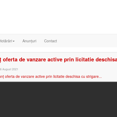
Hotărâri
Anunțuri
Contact
 oferta de vanzare active prin licitatie deschisa
26 August 2021
nț oferta de vanzare active prin licitatie deschisa cu strigare...