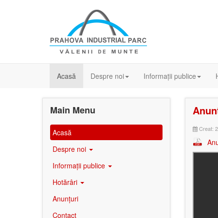
Acasă
Despre noi
Informații publice
Anunț
Main Menu
Creat: 
Acasă
Anu
Despre noi
Informații publice
Hotărâri
Anunțuri
Contact