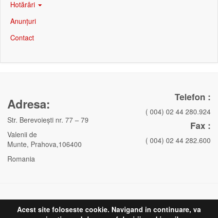
Hotărâri
Anunțuri
Contact
Telefon :
Adresa:
( 004) 02 44 280.924
Str. Berevoieşti nr. 77 – 79
Fax :
Valenii de
( 004) 02 44 282.600
Munte, Prahova,106400
Romania
Acest site foloseste cookie. Navigand in continuare, va