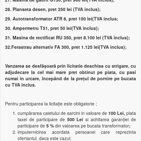
28. Planseta desen, pret 250 lei (TVA inclus);
29. Autotransformator ATR 8, pret 150 lei(TVA inclus;
30. Ampermetru T51, pret 50 lei(TVA inclus);
31. Masina de rectificat RU 350, pret 8.100 lei (TVA inclus);
32.Ferastrau alternativ FA 300, pret 1.125 lei(TVA inclus);
Vanzarea
se desfăşoară prin licitatie deschisa cu strigare, cu
adjudecare la cel mai mare pret obtinut pe piata, cu pasi
numai in urcare, începând de la preţul de pornire pe bucata
cu TVA inclus.
Pentru participarea la licitaţie este obligatorie ;
cumpărarea caietului de sarcini in valoare de
100 Lei,
plata
taxei de participare de
500 Lei
si achitarea garanţiei de
participare de
5 %
din valoarea pe bucata transformator
;
imputernicirea acordata persoanei care reprezinta
ofertantul, daca este cazul;