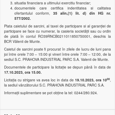
situatia financiara a ultimului exercitiu financiar;
documentele care certifica indentitatea si calitatea
ofertantului conform,
35 alin,(1) lit. d) din HG nr.
577/2002.
Plata caietului de sarcini, al taxei de participare si al garanţiei de
participare se face cu numerar, la casieria societăţii sau cu ordin
de plată în contul RO39RNCB0211011850750001, deschis la
BCR Vălenii de Munte.
Caietul de sarcini poate fi procurat în zilele de lucru de luni pana
joi între orele 7:00 – 15:00 şi vineri între orele 7:00 – 12:00, de la
sediul S.C. PRAHOVA INDUSTRIAL PARC S.A. Valenii de Munte.
Documentele de participare la licitaţie se depun până în data de
17.10.2023, ora 15.00.
00
Licitaţia cu strigare va avea loc in data de
19.10.2023, ora 10
,
la sediul vânzătorului S.C. PRAHOVA INDUSTRIAL PARC S.A.
Informaţii suplimentare se pot obţine la tel: 0244/280.924.