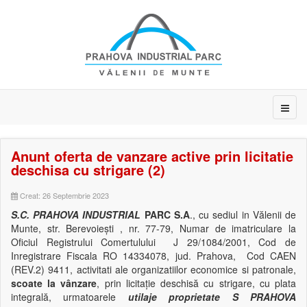
Anunt oferta de vanzare active prin licitatie
deschisa cu strigare (2)
Creat: 26 Septembrie 2023
S.C. PRAHOVA INDUSTRIAL
PARC S.A
., cu sediul in Vălenii de
Munte, str. Berevoieşti , nr. 77-79, Numar de imatriculare la
Oficiul Registrului Comertulului J 29/1084/2001, Cod de
Inregistrare Fiscala RO 14334078, jud. Prahova, Cod CAEN
(REV.2) 9411, activitati ale organizatiilor economice si patronale,
scoate la
vânzare
, prin licitaţie deschisă cu strigare, cu plata
integrală, urmatoarele
utilaje proprietate S PRAHOVA