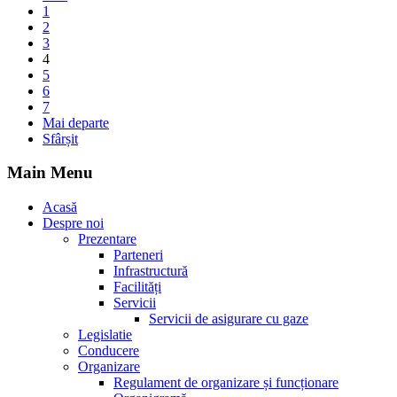
1
2
3
4
5
6
7
Mai departe
Sfârșit
Main Menu
Acasă
Despre noi
Prezentare
Parteneri
Infrastructură
Facilități
Servicii
Servicii de asigurare cu gaze
Legislatie
Conducere
Organizare
Regulament de organizare și funcționare