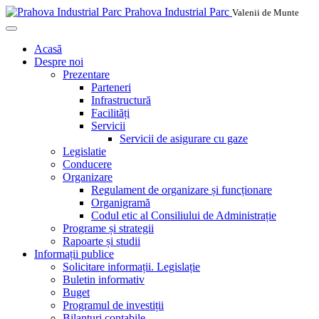
Prahova Industrial Parc
Valenii de Munte
Acasă
Despre noi
Prezentare
Parteneri
Infrastructură
Facilități
Servicii
Servicii de asigurare cu gaze
Legislatie
Conducere
Organizare
Regulament de organizare și funcționare
Organigramă
Codul etic al Consiliului de Administrație
Programe și strategii
Rapoarte și studii
Informații publice
Solicitare informații. Legislație
Buletin informativ
Buget
Programul de investiții
Bilanțuri contabile