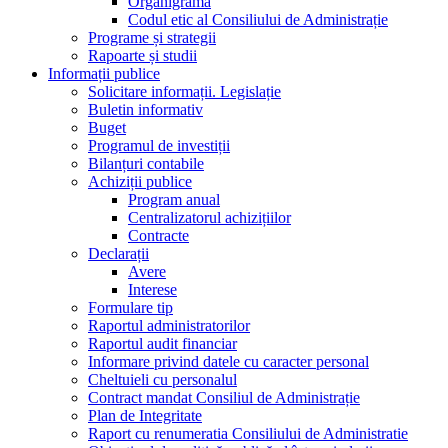
Organigramă
Codul etic al Consiliului de Administrație
Programe și strategii
Rapoarte și studii
Informații publice
Solicitare informații. Legislație
Buletin informativ
Buget
Programul de investiții
Bilanțuri contabile
Achiziții publice
Program anual
Centralizatorul achizițiilor
Contracte
Declarații
Avere
Interese
Formulare tip
Raportul administratorilor
Raportul audit financiar
Informare privind datele cu caracter personal
Cheltuieli cu personalul
Contract mandat Consiliul de Administrație
Plan de Integritate
Raport cu renumeratia Consiliului de Administratie