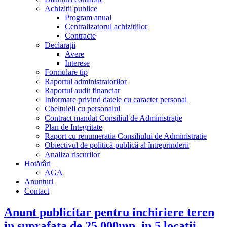
Achiziții publice
Program anual
Centralizatorul achizițiilor
Contracte
Declarații
Avere
Interese
Formulare tip
Raportul administratorilor
Raportul audit financiar
Informare privind datele cu caracter personal
Cheltuieli cu personalul
Contract mandat Consiliul de Administrație
Plan de Integritate
Raport cu renumeratia Consiliului de Administratie
Obiectivul de politică publică al întreprinderii
Analiza riscurilor
Hotărâri
AGA
Anunțuri
Contact
Anunt publicitar pentru inchiriere teren
in suprafata de 25.000mp, in 5 locatii,