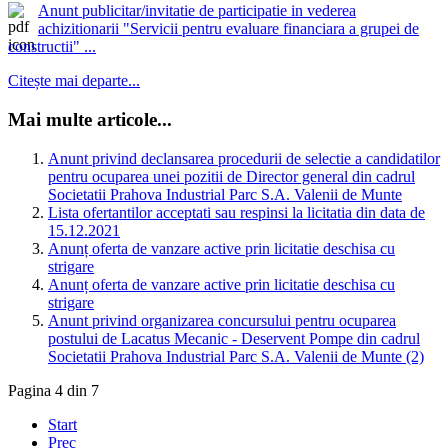
Anunt publicitar/invitatie de participatie in vederea
achizitionarii "Servicii pentru evaluare financiara a grupei de
constructii" ...
Citește mai departe...
Mai multe articole...
Anunt privind declansarea procedurii de selectie a candidatilor
pentru ocuparea unei pozitii de Director general din cadrul
Societatii Prahova Industrial Parc S.A. Valenii de Munte
Lista ofertantilor acceptati sau respinsi la licitatia din data de
15.12.2021
Anunț oferta de vanzare active prin licitatie deschisa cu
strigare
Anunț oferta de vanzare active prin licitatie deschisa cu
strigare
Anunt privind organizarea concursului pentru ocuparea
postului de Lacatus Mecanic - Deservent Pompe din cadrul
Societatii Prahova Industrial Parc S.A. Valenii de Munte (2)
Pagina 4 din 7
Start
Prec